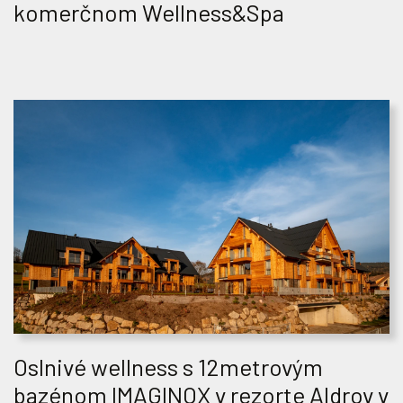
komerčnom Wellness&Spa
Oslnivé wellness s 12metrovým
bazénom IMAGINOX v rezorte Aldrov v