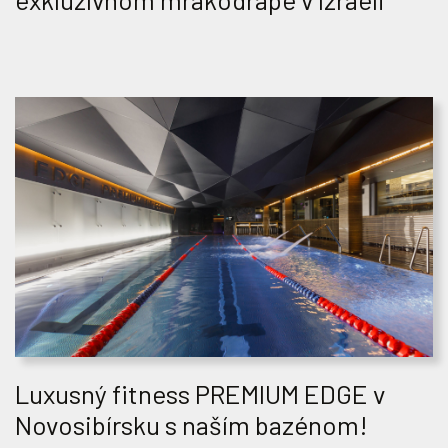
exkluzívnom mrakodrape v Izraeli
Luxusný fitness PREMIUM EDGE v
Novosibírsku s naším bazénom!