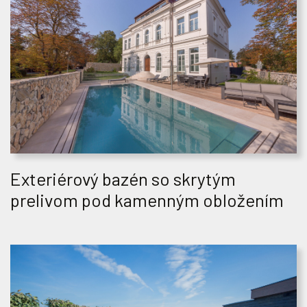
Exteriérový bazén so skrytým
prelivom pod kamenným obložením