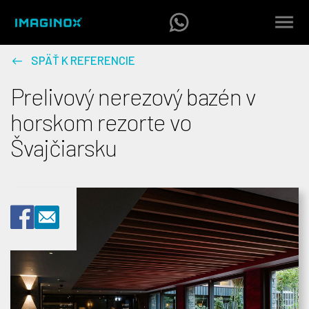
SPÄŤ K REFERENCIE
Prelivový nerezový bazén v
horskom rezorte vo
Švajčiarsku