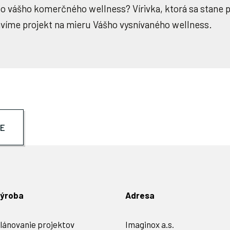
u do vášho komerčného wellness? Vírivka, ktorá sa stane
víme projekt na mieru Vášho vysnívaného wellness.
IE
ýroba
Adresa
lánovanie projektov
Imaginox a.s.