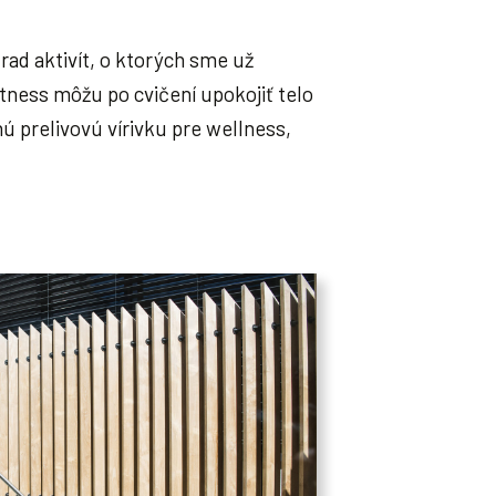
ad aktivít, o ktorých sme už
tness môžu po cvičení upokojiť telo
 prelivovú vírivku pre wellness,