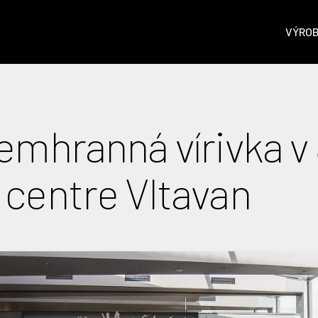
VÝRO
emhranná vírivka v
centre Vltavan