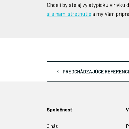
Chceli by ste aj vy atypickú vírivk
si s nami stretnutie
a my Vám pripra
PREDCHÁDZAJÚCE REFERENC
Spoločnosť
V
O nás
P