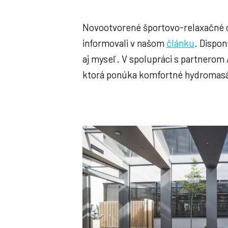
Novootvorené športovo-relaxačné ce
informovali v našom
článku
. Dispon
aj myseľ. V spolupráci s partnero
ktorá ponúka komfortné hydromasáž