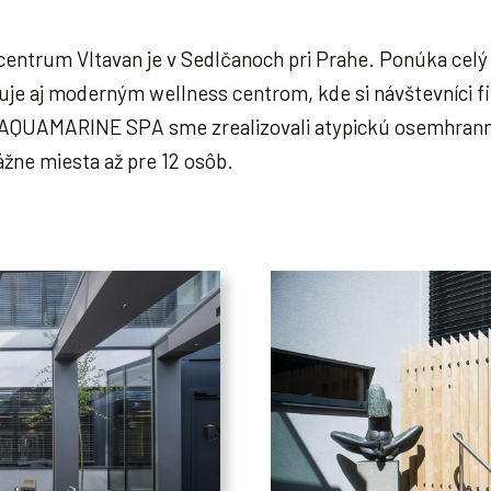
ntrum Vltavan je v Sedlčanoch pri Prahe. Ponúka celý r
uje aj moderným wellness centrom, kde si návštevníci fi
m AQUAMARINE SPA sme zrealizovali atypickú osemhrannú
ne miesta až pre 12 osôb.