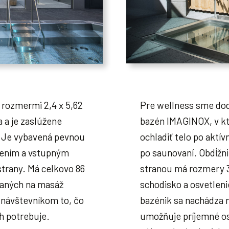
 rozmermi 2,4 x 5,62
Pre wellness sme doda
a a je zaslúžene
bazén IMAGINOX, v kt
 Je vybavená pevnou
ochladiť telo po aktív
lením a vstupným
po saunovaní. Obdĺžn
strany. Má celkovo 86
stranou má rozmery 3,
aných na masáž
schodisko a osvetlen
k návštevníkom to, čo
bazénik sa nachádza n
ch potrebuje.
umožňuje príjemné o