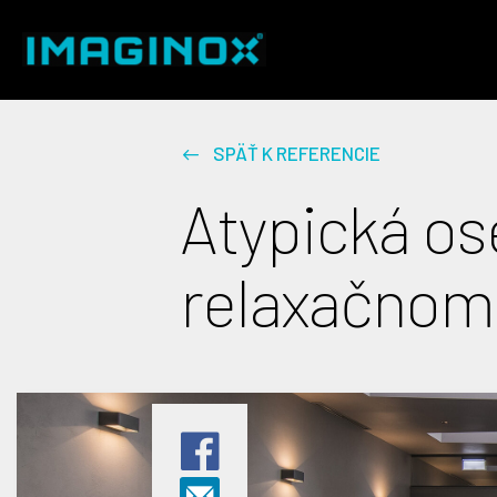
SPÄŤ K REFERENCIE
Atypická os
relaxačnom 