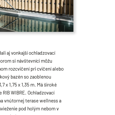
li aj vonkajší ochladzovací
orom si návštevníci môžu
nom rozcvičení pri cvičení alebo
ikový bazén so zaoblenou
7 x 1,75 x 1,35 m. Má široké
ie RIB WIBRE. Ochladzovací
a vnútornej terase wellness a
svieženie pod holým nebom v