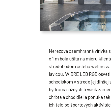
Nerezová osemhranná vírivka s
x 1 m bola ušitá na mieru klient
stredobodom celého wellness.
lavicou, WIBRE LED RGB osvet
schodiskom v strede jej dlhšej 
hydromasážnych trysiek zamer
chrbta a chodidiel a ponúka ta
ich telo po športových aktivitá