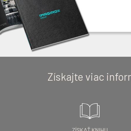
Získajte viac infor
ZÍSKAŤ KNIHU