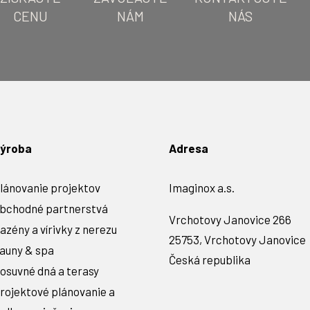
CENU
NÁM
NÁS
ýroba
Adresa
lánovanie projektov
Imaginox a.s.
bchodné partnerstvá
Vrchotovy Janovice 266
azény a vírivky z nerezu
25753, Vrchotovy Janovice
auny & spa
Česká republika
osuvné dná a terasy
rojektové plánovanie a