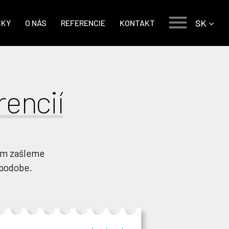
SK
BKY
O NÁS
REFERENCIE
KONTAKT
rencií
vám zašleme
j podobe.