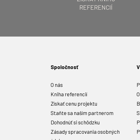
REFERENCIÍ
Spoločnosť
V
O nás
P
Kniha referencií
O
Získať cenu projektu
B
Staňte sa naším partnerom
S
Dohodnúť si schôdzku
P
Zásady spracovania osobných
P