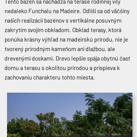
Tento bazén sa nachádza na terase rodinnej vily
nedaleko Funchalu na Madeire. Odlíši sa od väčšiny
našich realizácií bazénov s vertikálne posuvným
zakrytím svojím obkladom. Obklad terasy, ktorá
ponúka krásny výhľad na madeirskú prírodu, nie je
tvorený prírodným kameňom ani dlažbou, ale
drevenými doskami. Drevo lepšie spája obytnú časť
domu a terasu s okolitou prírodou a prispieva k
zachovaniu charakteru tohto miesta.