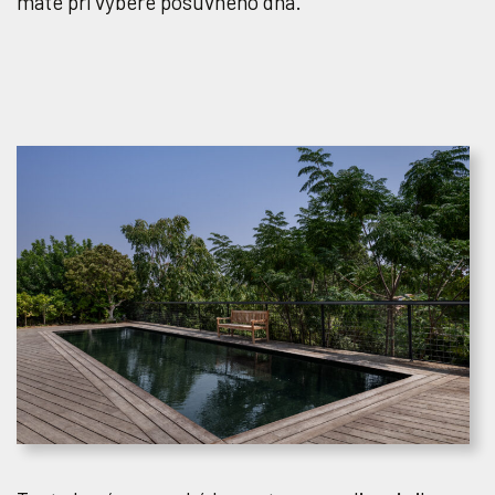
máte pri výbere posuvného dna.