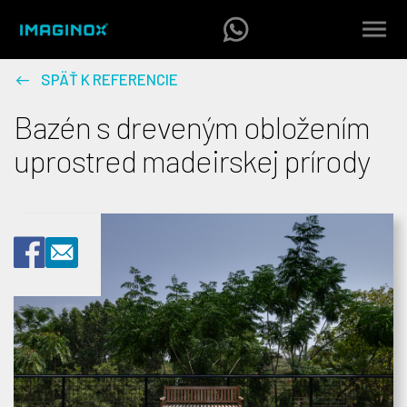
SPÄŤ K REFERENCIE
Bazén s dreveným obložením
uprostred madeirskej prírody