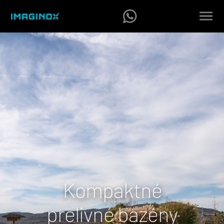
Kompaktné
prelivné bazény