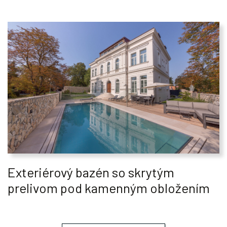
Exteriérový bazén so skrytým
prelivom pod kamenným obložením