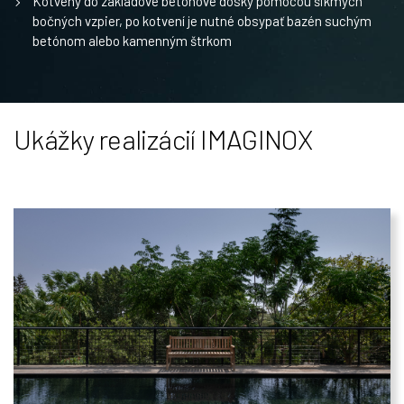
Kotvený do základové betónové dosky pomocou šikmých
bočných vzpier, po kotvení je nutné obsypať bazén suchým
betónom alebo kamenným štrkom
Ukážky realizácií IMAGINOX