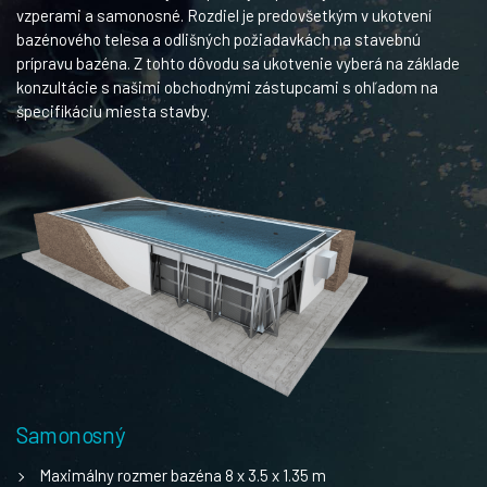
vzperami a samonosné. Rozdiel je predovšetkým v ukotvení
bazénového telesa a odlišných požiadavkách na stavebnú
prípravu bazéna. Z tohto dôvodu sa ukotvenie vyberá na základe
konzultácie s našimi obchodnými zástupcami s ohľadom na
špecifikáciu miesta stavby.
Samonosný
Maximálny rozmer bazéna 8 x 3.5 x 1.35 m