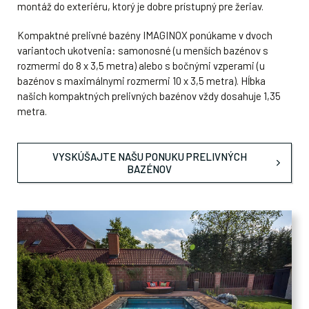
montáž do exteriéru, ktorý je dobre prístupný pre žeriav.
Kompaktné prelivné bazény IMAGINOX ponúkame v dvoch
variantoch ukotvenia: samonosné (u menších bazénov s
rozmermi do 8 x 3,5 metra) alebo s bočnými vzperami (u
bazénov s maximálnymi rozmermi 10 x 3,5 metra). Hĺbka
našich kompaktných prelivných bazénov vždy dosahuje 1,35
metra.
VYSKÚŠAJTE NAŠU PONUKU PRELIVNÝCH
BAZÉNOV