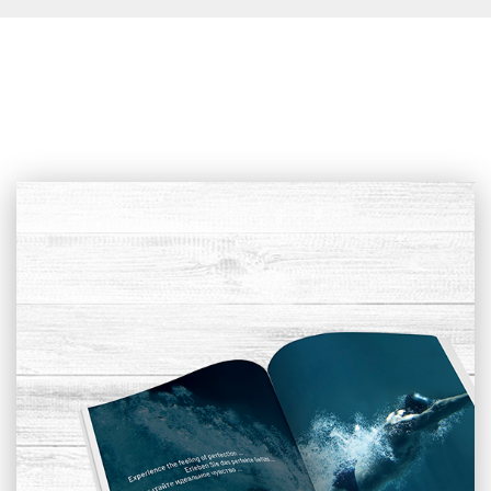
Posuvný typ zakrytia
Vonkajšia alternatíva na zakrytie bazéna, ktoré vám ponúka
možnosť kúpania aj v zlom počasí. Môžete si voliť z nízkeho,
stredného a vysokého zakrytia.