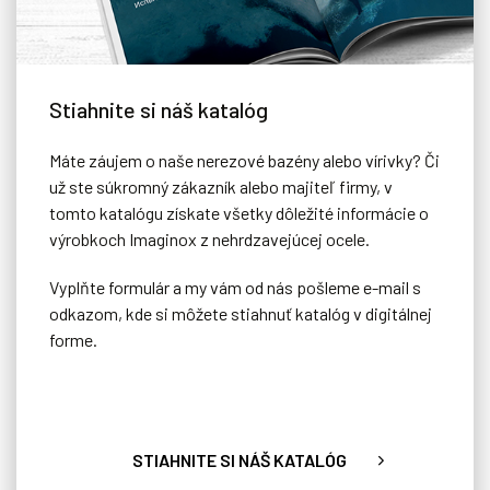
Stiahnite si náš katalóg
Máte záujem o naše nerezové bazény alebo vírivky? Či
už ste súkromný zákazník alebo majiteľ firmy, v
tomto katalógu získate všetky dôležité informácie o
výrobkoch Imaginox z nehrdzavejúcej ocele.
Vyplňte formulár a my vám od nás pošleme e-mail s
odkazom, kde si môžete stiahnuť katalóg v digitálnej
Zakrytie posuvnou terasou
forme.
Štýlový variant zakrytia bazéna, na ktorý môžete umiestniť
napríklad záhradný nábytok a bazén tak úplne skryť.
STIAHNITE SI NÁŠ KATALÓG