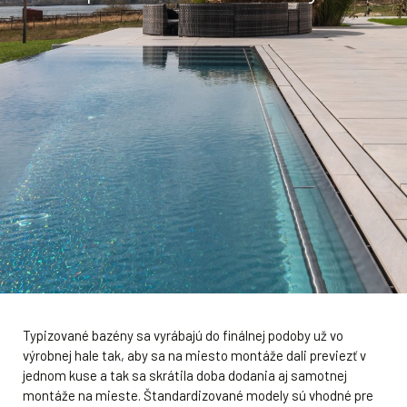
Typizované bazény sa vyrábajú do finálnej podoby už vo
výrobnej hale tak, aby sa na miesto montáže dali previezť v
jednom kuse a tak sa skrátila doba dodania aj samotnej
montáže na mieste. Štandardizované modely sú vhodné pre