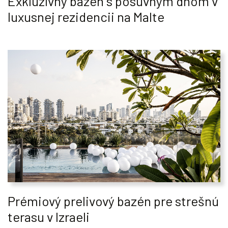
Exkluzívny bazén s posuvným dnom v
luxusnej rezidencii na Malte
Prémiový prelivový bazén pre strešnú
terasu v Izraeli