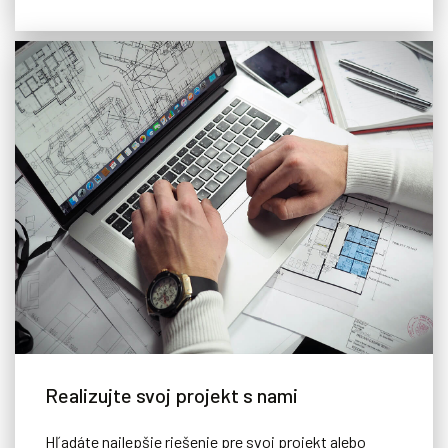
Zakrytie posuvným dnom
Realizujte svoj projekt s nami
Špeciálny hydraulický systém posuvného dna, vďaka ktorému
možno ľubovoľne nastaviť hĺbku alebo bazén úplne skryť.
Hľadáte najlepšie riešenie pre svoj projekt alebo