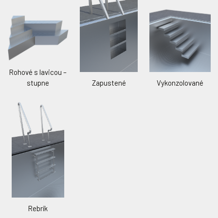
Rúrková lavica
Dnový gejzír
WIBRE LED biela Ø210 mm
WIBRE LED biela Ø240 mm
WIBRE LED RGB Ø210 mm
WIBRE LED RGB Ø240 mm
Brúsený povrch – steny
bazéna
Lamelové zakrytie
Rohové s lavicou –
Možnosť skryť lamelu na dno alebo stenu bazéna. Vybrať si
stupne
Zapustené
Vykonzolované
Masážna dýza
môžete z dvoch druhov a zo 16 farieb
ASTRAL LED biela Ø250 mm
WIBRE LED biele atypické
ASTRAL LED RGB Ø250 mm
WIBRE LED RGB atypické
Rebrík