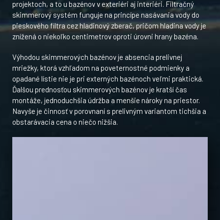
projektoch, a to u bazénov v exteriéri aj interiéri. Filtračný
skimmerový systém funguje na princípe nasávania vody do
pieskového filtra cez hladinový zberač, pričom hladina vody je
znížená o niekoľko centimetrov oproti úrovni hrany bazéna.
Výhodou skimmerových bazénov je absencia prelivnej
mriežky, ktorá vzhľadom na poveternostné podmienky a
opadané lístie nie je pri externých bazénoch veľmi praktická.
Ďalšou prednosťou skimmerových bazénov je kratší čas
montáže, jednoduchšia údržba a menšie nároky na priestor.
Navyše je činnosť v porovnaní s prelivným variantom tichšia a
obstarávacia cena o niečo nižšia.