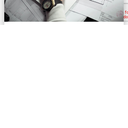
Realizujte svoj projekt s nami
Hľadáte najlepšie riešenie pre svoj projekt alebo
projekt svojho klienta? Kontaktujte náš tím a
spoločne objavte neobmedzené možnosti našich
služieb a produktov.
Náš medzinárodný tím vám rád pomôže naplánovať
vaše wellness projekty podľa vašich individuálnych
potrieb.
VIAC O PLÁNOVANÍ PROJEKTOV