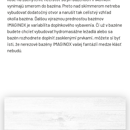
vynímajú smerom do bazéna. Preto nad skimmerom netreba
vybudovať dodatočný otvor a narušiť tak celistvý vzhľad
okolia bazéna. Ďalšou výraznou prednosťou bazénov
IMAGINOX je variabilita doplnkového vybavenia. Či už v bazéne
budete chcieť vybudovať hydromasážne ležadlá alebo sa
bazén rozhodnete doplniť zasklenými prvkami, môžete si byť
istí, že nerezové bazény IMAGINOX vašej fantázii medze klásť
nebudú.