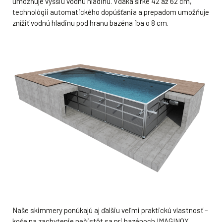
umožňuje vyššiu vodnú hladinu. Vďaka šírke 42 až 62 cm,
technológii automatického dopúšťania a prepadom umožňuje
znížiť vodnú hladinu pod hranu bazéna iba o 8 cm.
Naše skimmery ponúkajú aj ďalšiu veľmi praktickú vlastnosť –
koše na zachytenie nečistôt sa pri bazénoch IMAGINOX