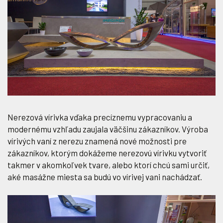
Nerezová vírivka vďaka precíznemu vypracovaniu a
modernému vzhľadu zaujala väčšinu zákazníkov. Výroba
vírivých vaní z nerezu znamená nové možnosti pre
zákazníkov, ktorým dokážeme nerezovú vírivku vytvoriť
takmer v akomkoľvek tvare, alebo ktorí chcú sami určiť,
aké masážne miesta sa budú vo vírivej vani nachádzať.