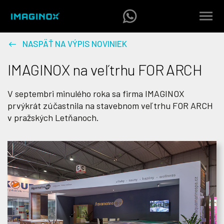
NASPÄŤ NA VÝPIS NOVINIEK
IMAGINOX na veľtrhu FOR ARCH
V septembri minulého roka sa firma IMAGINOX
prvýkrát zúčastnila na stavebnom veľtrhu FOR ARCH
v pražských Letňanoch.