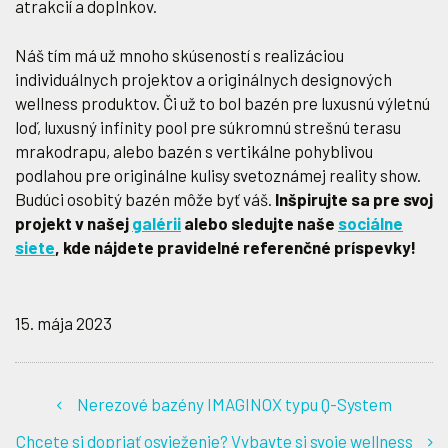
atrakcií a doplnkov.
Náš tím má už mnoho skúseností s realizáciou
individuálnych projektov a originálnych designových
wellness produktov. Či už to bol bazén pre luxusnú výletnú
loď, luxusný infinity pool pre súkromnú strešnú terasu
mrakodrapu, alebo bazén s vertikálne pohyblivou
podlahou pre originálne kulisy svetoznámej reality show.
Budúci osobitý bazén môže byť váš.
Inšpirujte sa pre svoj
projekt v našej
galérii
alebo sledujte naše
sociálne
siete
, kde nájdete pravidelné referenčné príspevky!
15. mája 2023
Nerezové bazény IMAGINOX typu Q-System
Chcete si dopriať osvieženie? Vybavte si svoje wellness