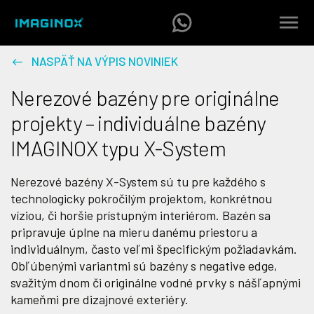
NASPÄŤ NA VÝPIS NOVINIEK
Nerezové bazény pre originálne
projekty – individuálne bazény
IMAGINOX typu X-System
Nerezové bazény X-System sú tu pre každého s
technologicky pokročilým projektom, konkrétnou
víziou, či horšie prístupným interiérom. Bazén sa
pripravuje úplne na mieru danému priestoru a
individuálnym, často veľmi špecifickým požiadavkám.
Obľúbenými variantmi sú bazény s negative edge,
svažitým dnom či originálne vodné prvky s nášľapnými
kameňmi pre dizajnové exteriéry.