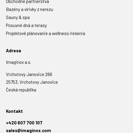
Obchodné partnerstvá
Bazény a vírivky z nerezu
Sauny & spa
Posuvné dná a terasy
Projektové plánovanie a wellness riešenia
Adresa
Imaginox a.s.
Vrchotovy Janovice 266
25753, Vrchotovy Janovice
Česká republika
Kontakt
+420 607 700 107
sales@imaginox.com