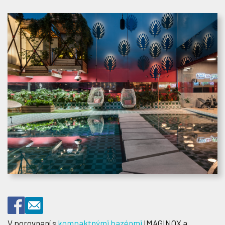
V porovnaní s
kompaktnými bazénmi
IMAGINOX a