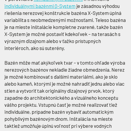
individuálnymi bazénmi Q-System
je zásadnou výhodou
riešenia nerezovej konštrukcie bazéna X-System úplná
variabilita s neobmedzenými možnosťami. Teleso bazéna
je na mieste inštalácie kompletne zvarené, takže bazén
X-System je možné postaviť kdekoľvek – na terasách s
výrazným dizajnom alebo v ťažko prístupných
interiéroch, ako sú suterény.
Bazén môže mať akýkoľvek tvar – v tomto ohľade výroba
nerezových bazénov nekladie žiadne obmedzenia. Nerez
je možné kombinovať s ďalšími materiálmi, ako je sklo
alebo kameň, ktorými je možné nahradiť jednu alebo viac
stien a vytvoriť tak originálny dizajnový prvok, ktorý
zapadne do architektonického a vizuálneho konceptu
vášho projektu. Vstupnú časť je možné realizovať tiež
individuálne, prípadne bazén vybaviť automatickým
pohyblivým bazénovým dnom. Inštalácia na mieste
taktiež umožňuje úplnú voľnosť pri výbere vodných