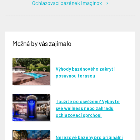
Ochlazovací bazének Imaginox
Možná by vás zajímalo
Výhody bazénového zakrytí
posuvnou terasou
Toužíte po osvěžení? Vybavte
své wellness nebo zahradu
ochlazovací sprchou!
Nerezové bazény pro originální