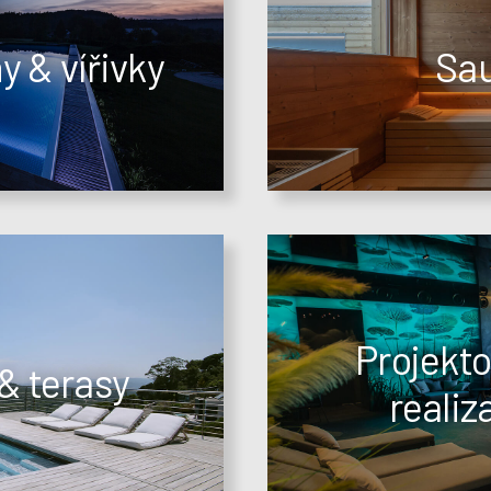
 & vířivky
Sau
Projekto
& terasy
realiz