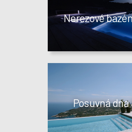
Nerezové bazény
Posuvná dna 