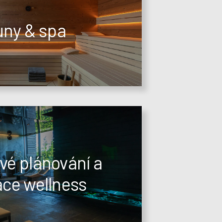
ny & spa
vé plánování a
ace wellness