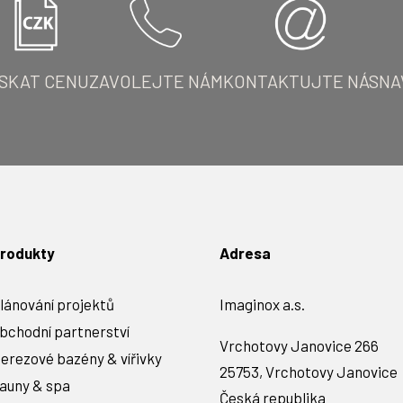
ÍSKAT CENU
ZAVOLEJTE NÁM
KONTAKTUJTE NÁS
NA
rodukty
Adresa
lánování projektů
Imaginox a.s.
bchodní partnerství
Vrchotovy Janovice 266
erezové bazény & vířivky
25753, Vrchotovy Janovice
auny & spa
Česká republika