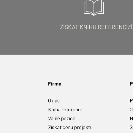
ZÍSKAT KNIHU REFERENCÍ
Z
Firma
P
O nás
P
Kniha referencí
O
Volné pozice
N
Získat cenu projektu
S