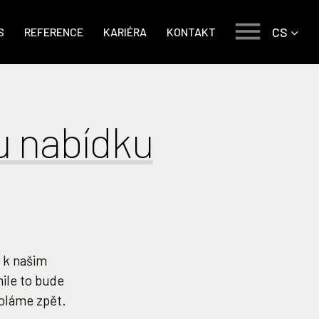
CS
S
REFERENCE
KARIÉRA
KONTAKT
u nabídku
z k našim
ile to bude
voláme zpět.