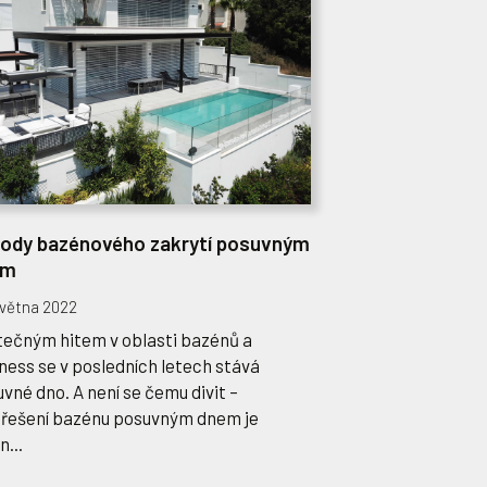
ody bazénového zakrytí posuvným
em
května 2022
tečným hitem v oblasti bazénů a
ness se v posledních letech stává
vné dno. A není se čemu divit –
třešení bazénu posuvným dnem je
n...