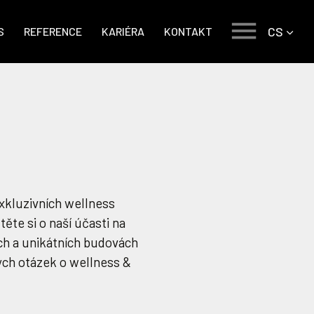
CS
S
REFERENCE
KARIÉRA
KONTAKT
kluzivních wellness
te si o naší účasti na
ch a unikátních budovách
ých otázek o wellness &