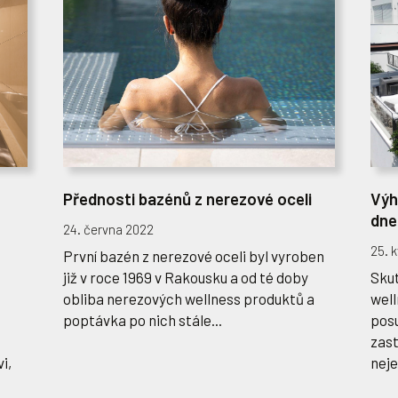
Přednosti bazénů z nerezové oceli
Výh
dn
24. června 2022
25. 
První bazén z nerezové oceli byl vyroben
již v roce 1969 v Rakousku a od té doby
Sku
obliba nerezových wellness produktů a
well
poptávka po nich stále...
posu
zas
i,
neje