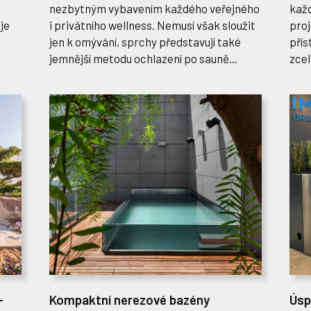
nezbytným vybavením každého veřejného
kaž
je
i privátního wellness. Nemusí však sloužit
proj
jen k omývání, sprchy představují také
přís
jemnější metodu ochlazení po sauně...
zcel
-
Kompaktní nerezové bazény
Úsp