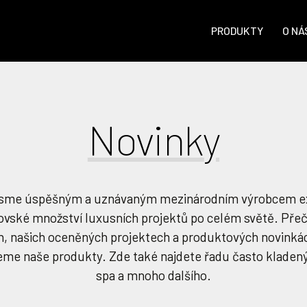
PRODUKTY
O NÁ
Novinky
e jsme úspěšným a uznávaným mezinárodním výrobcem ex
ské množství luxusních projektů po celém světě. Přečtě
h, našich oceněných projektech a produktových novinká
jeme naše produkty. Zde také najdete řadu často kladen
spa a mnoho dalšího.