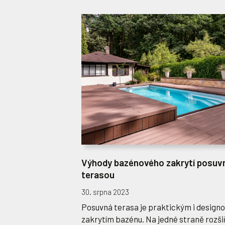
Výhody bazénového zakrytí posuv
terasou
30. srpna 2023
Posuvná terasa je praktickým i design
zakrytím bazénu. Na jedné straně rozši