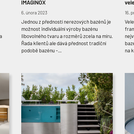
IMAGINOX
vel
6. února 2023
16. 
Jednou z předností nerezových bazénů je
Vele
možnost individuální výroby bazénu
fra
a
libovolného tvaru a rozměrů zcela na míru.
nejv
Řada klientů ale dává přednost tradiční
baz
podobě bazénu –...
na k