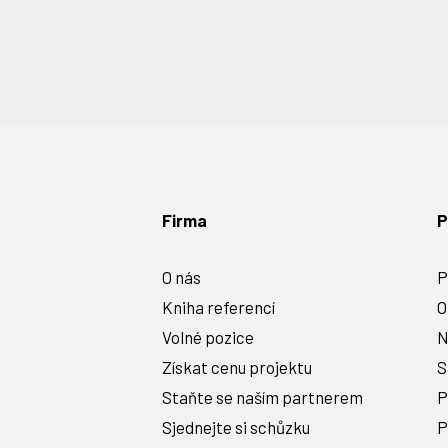
Navigace
pro
příspěvky
Firma
P
O nás
P
Kniha referencí
O
Volné pozice
N
Získat cenu projektu
S
Staňte se naším partnerem
P
Sjednejte si schůzku
P