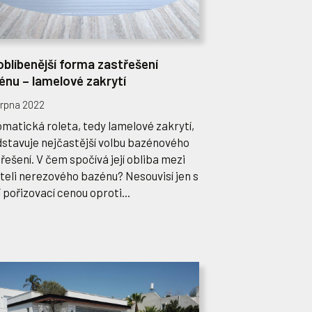
oblíbenější forma zastřešení
énu – lamelové zakrytí
srpna 2022
matická roleta, tedy lamelové zakrytí,
stavuje nejčastější volbu bazénového
řešení. V čem spočívá její obliba mezi
teli nerezového bazénu? Nesouvisí jen s
í pořizovací cenou oproti...