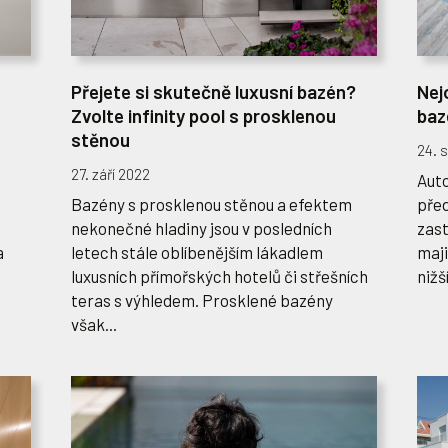
u
Přejete si skutečně luxusní bazén?
Nej
Zvolte infinity pool s prosklenou
baz
stěnou
24. 
27. září 2022
Auto
Bazény s prosklenou stěnou a efektem
před
nekonečné hladiny jsou v posledních
zast
a
letech stále oblíbenějším lákadlem
maji
luxusních přímořských hotelů či střešních
nižš
teras s výhledem. Prosklené bazény
však...