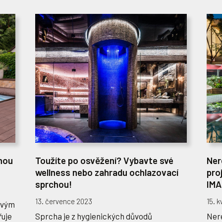
nou
Toužíte po osvěžení? Vybavte své
Ner
wellness nebo zahradu ochlazovací
pro
sprchou!
IMA
13. července 2023
15. 
ovým
řuje
Sprcha je z hygienických důvodů
Ner