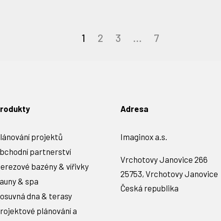
1
2
3
…
7
rodukty
Adresa
lánování projektů
Imaginox a.s.
bchodní partnerství
Vrchotovy Janovice 266
erezové bazény & vířivky
25753, Vrchotovy Janovice
auny & spa
Česká republika
osuvná dna & terasy
rojektové plánování a