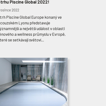
etrhu Piscine Global 2022!
prosince 2022
trh Piscine Global Europe konaný ve
ncouzském Lyonu představuje
ýznamnější a největší událost v oblasti
énového a wellness průmyslu v Evropě,
teré se setkávají světoví...