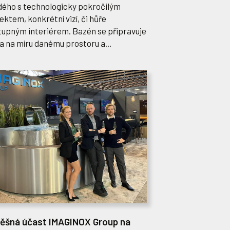
dého s technologicky pokročilým
ektem, konkrétní vizí, či hůře
tupným interiérem. Bazén se připravuje
a na míru danému prostoru a...
ěšná účast IMAGINOX Group na