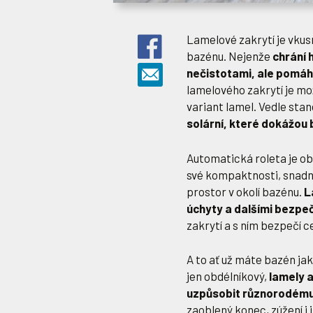
Lamelové zakrytí je vku
bazénu. Nejenže
chrání 
nečistotami, ale pomáhá
lamelového zakrytí je mo
variant lamel. Vedle sta
solární, které dokážou
Automatická roleta je o
své kompaktnosti, snad
prostor v okolí bazénu.
L
úchyty a dalšími bezpe
zakrytí a s ním bezpečí c
A to ať už máte bazén jak
jen obdélníkový,
lamely a
uzpůsobit různorodému
zaoblený konec, zúžení i