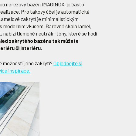
berou nerezový bazén IMAGINOX, je často
realizace. Pro takový účel je automatická
Lamelové zakrytí je minimalistickým
 s moderním vkusem. Barevná škála lamel,
, nabízí tlumené neutrální tóny, které se hodí
led zakrytého bazénu tak můžete
riéru či interiéru.
e možnosti jeho zakrytí?
Objednejte si
íce inspirace.