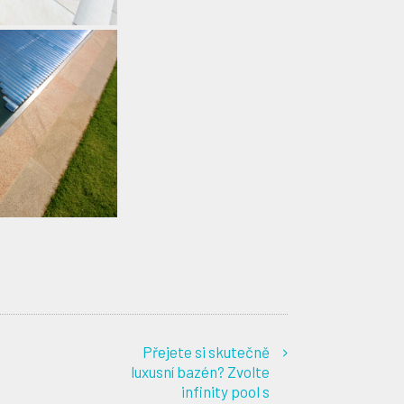
Přejete si skutečně
luxusní bazén? Zvolte
infinity pool s