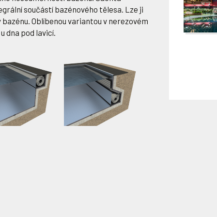
egrální součástí bazénového tělesa. Lze ji
ny bazénu. Oblíbenou variantou v nerezovém
u dna pod lavicí.