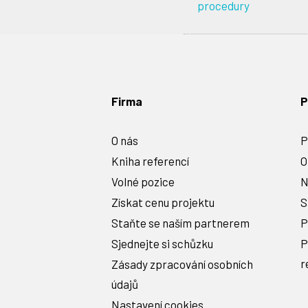
procedury
Firma
P
O nás
P
Kniha referencí
O
Volné pozice
N
Získat cenu projektu
S
Staňte se naším partnerem
P
Sjednejte si schůzku
P
r
Zásady zpracování osobních
údajů
Nastavení cookies