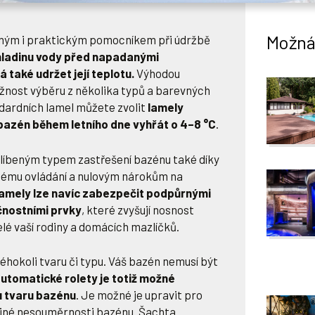
Možná 
sným i praktickým pomocníkem při údržbě
hladinu vody před napadanými
 také udržet její teplotu.
Výhodou
žnost výběru z několika typů a barevných
ndardních lamel můžete zvolit
lamely
 bazén během letního dne vyhřát o 4–8 °C
.
blíbeným typem zastřešení bazénu také díky
nému ovládání a nulovým nárokům na
amely lze navíc zabezpečit podpůrnými
čnostními prvky
, které zvyšují nosnost
elé vaší rodiny a domácích mazlíčků.
éhokoli tvaru či typu. Váš bazén nemusí být
utomatické rolety je totiž možné
 tvaru ba
zénu
. Je možné je upravit pro
 jiné nesouměrnosti bazénu. Šachta