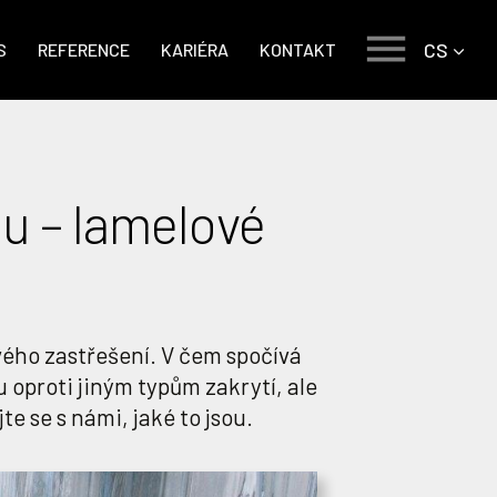
CS
S
REFERENCE
KARIÉRA
KONTAKT
nu – lamelové
vého zastřešení. V čem spočívá
u oproti jiným typům zakrytí, ale
e se s námi, jaké to jsou.