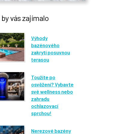
by vás zajímalo
Výhody
bazénového
zakrytí posuvnou
terasou
Toužíte po
osvěžení? Vybavte
své wellness nebo
zahradu
ochlazovací
sprchou!
Nerezové bazény