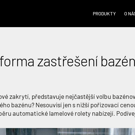
PRODUKTY
O NÁ
 forma zastřešení bazé
ové zakrytí, představuje nejčastější volbu bazéno
vého bazénu? Nesouvisí jen s nižší pořizovací ceno
běru automatické lamelové rolety nabízejí. Podívejt