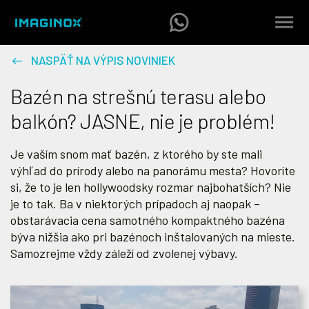
NASPÄŤ NA VÝPIS NOVINIEK
Bazén na strešnú terasu alebo
balkón? JASNE, nie je problém!
Je vaším snom mať bazén, z ktorého by ste mali
výhľad do prírody alebo na panorámu mesta? Hovoríte
si, že to je len hollywoodsky rozmar najbohatších? Nie
je to tak. Ba v niektorých prípadoch aj naopak –
obstarávacia cena samotného kompaktného bazéna
býva nižšia ako pri bazénoch inštalovaných na mieste.
Samozrejme vždy záleží od zvolenej výbavy.