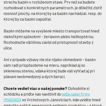
strechu bazén v rozloženom stave. Prv než sa budete
rozhodovať o konkrétnych parametroch, je dôležité zistiť
nosnosť plochy, na ktorej by sa bazén nachádzal, resp. do
ktorej by sa bazén zapúšťal.
Bazén môžeme na vyvýšené miesto transportovať hneď
niekoľkými spôsobmi – žeriavom alebo helikoptérou.
Rozhodnutie väčšinou závisí od prístupnosti stavby z
ulice.
Ani v prípade výbavy nie ste nijako obmedzení – bazén
vám radi prispôsobíme na mieru, napríklad aj so
sklenenou stenou, vďaka ktorej bude váš výhľad aj pri
plávaní neobmedzený a dych berúci.
Chcete vedieť viac o našej ponuke?
Dohodnite si
schôdzku a príďte nás navštíviť do
sídla našej firmy
IMAGINOX
vo Vrchotových Janoviciach, kde uvidíte hneď
niekoľko našich nerezových wellness produktov – a ktoré