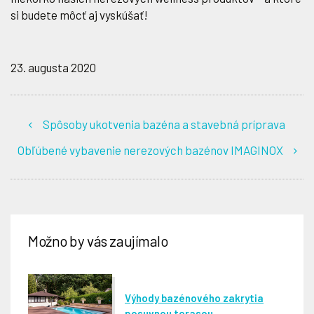
si budete môcť aj vyskúšať!
23. augusta 2020
Spôsoby ukotvenia bazéna a stavebná príprava
Obľúbené vybavenie nerezových bazénov IMAGINOX
Možno by vás zaujímalo
Výhody bazénového zakrytia
posuvnou terasou