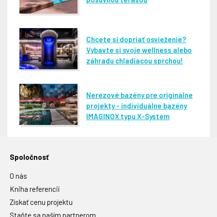
Chcete si dopriať osvieženie?
Vybavte si svoje wellness alebo
záhradu chladiacou sprchou!
Nerezové bazény pre originálne
projekty - individuálne bazény
IMAGINOX typu X-System
Spoločnosť
O nás
Kniha referencií
Získať cenu projektu
Staňte sa naším partnerom