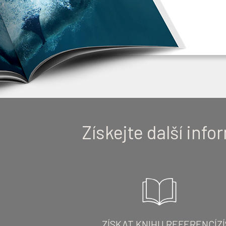
Získejte další inf
ZÍSKAT KNIHU REFERENCÍ
Z