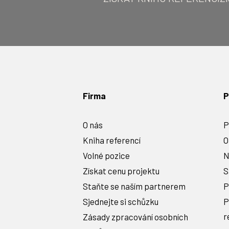
Firma
P
O nás
P
Kniha referencí
O
Volné pozice
N
Získat cenu projektu
S
Staňte se naším partnerem
P
Sjednejte si schůzku
P
r
Zásady zpracování osobních