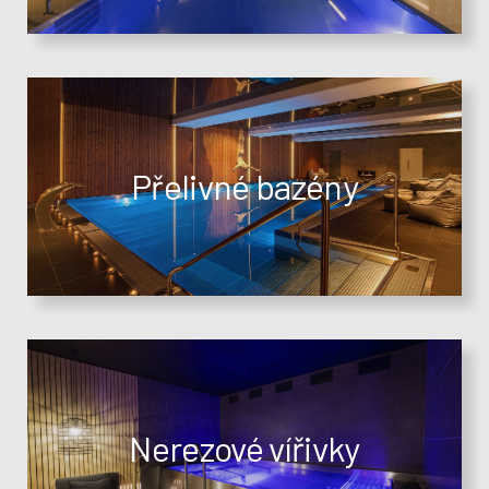
Přelivné bazény
Nerezové vířivky