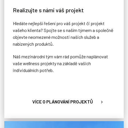
Zakrytí posuvným dnem
Realizujte s námi váš projekt
Speciální hydraulický systém posuvného dna, díky kterému si
můžete libovolně nastavit hloubku nebo bazén zcela skrýt.
Hledáte nejlepší řešení pro váš projekt či projekt
vašeho klienta? Spojte se s naším týmem a společně
objevte neomezené možnosti našich služeb a
nabízených produktů.
Náš mezinárodní tým vám rád pomůže naplánovat
vaše wellness projekty na základě vašich
individuálních potřeb.
VÍCE O PLÁNOVÁNÍ PROJEKTŮ