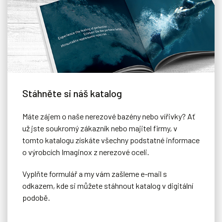
Stáhněte si náš katalog
Máte zájem o naše nerezové bazény nebo vířivky? Ať
už jste soukromý zákazník nebo majitel firmy, v
tomto katalogu získáte všechny podstatné informace
o výrobcích Imaginox z nerezové oceli.
Vyplňte formulář a my vám zašleme e-mail s
odkazem, kde si můžete stáhnout katalog v digitální
Zakrytí posuvnou terasou
podobě.
Designová varianta zakrytí bazénu, na kterou můžete umístit
například zahradní nábytek a bazén tak zcela skrýt.