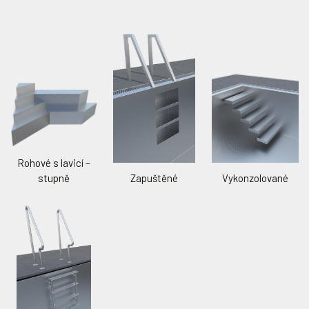
Trubková lavice
Dnový gejzír
WIBRE LED bílé Ø210 mm
WIBRE LED bílé Ø240 mm
WIBRE LED RGB Ø210 mm
WIBRE LED RGB Ø240 mm
Broušený povrch – pro stěny
bazénu
Lamelové zakrytí
Rohové s lavicí –
Možnost skrýt lamelu do dna či stěny bazénu. Vybírat si můžete
stupně
Zapuštěné
Vykonzolované
Masážní tryska
ze dvou druhů a z 16 různých barev
ASTRAL LED bílé Ø250 mm
WIBRE LED bílé atypické
ASTRAL LED RGB Ø250 mm
WIBRE LED RGB atypické