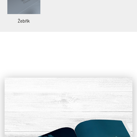
Žebřík
Posuvné zakrytí
Venkovní alternativa pro zakrytí bazénu, které vám nabízí
možnost koupání i ve špatném počasí. Můžete si volit z nízkého,
středního a vysokého zakrytí.