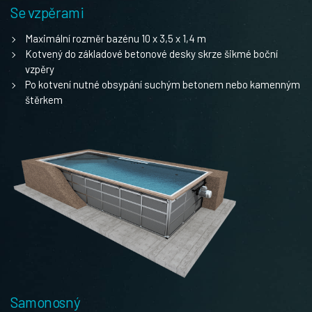
Se vzpěrami
Maximální rozměr bazénu 10 x 3,5 x 1,4 m
Kotvený do základové betonové desky skrze šikmé boční
vzpěry
Po kotvení nutné obsypání suchým betonem nebo kamenným
štěrkem
Samonosný