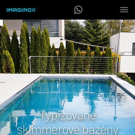
Typizované
skimmerové bazény