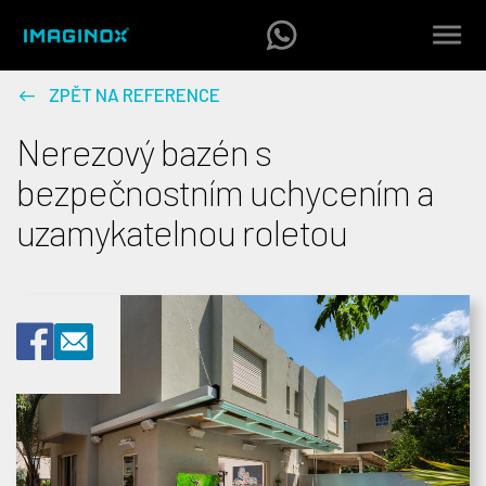
ZPĚT NA REFERENCE
Nerezový bazén s
bezpečnostním uchycením a
uzamykatelnou roletou