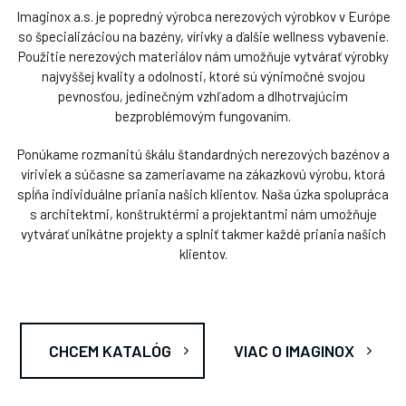
Imaginox a.s. je popredný výrobca nerezových výrobkov v Európe
so špecializáciou na bazény, vírivky a ďalšie wellness vybavenie.
Použitie nerezových materiálov nám umožňuje vytvárať výrobky
najvyššej kvality a odolnosti, ktoré sú výnimočné svojou
pevnosťou, jedinečným vzhľadom a dlhotrvajúcim
bezproblémovým fungovaním.
Ponúkame rozmanitú škálu štandardných nerezových bazénov a
víriviek a súčasne sa zameriavame na zákazkovú výrobu, ktorá
spĺňa individuálne priania našich klientov. Naša úzka spolupráca
s architektmi, konštruktérmi a projektantmi nám umožňuje
vytvárať unikátne projekty a splniť takmer každé priania našich
klientov.
CHCEM KATALÓG
VIAC O IMAGINOX