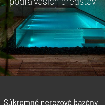
podľa vašich predstáv
Súkromné nerezové bazény