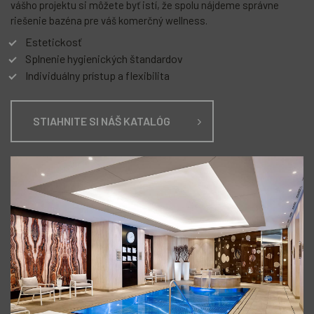
vášho projektu si môžete byť istí, že spolu nájdeme správne
riešenie bazéna pre váš komerčný wellness.
Estetickosť
Splnenie hygienických štandardov
Individuálny prístup a flexibilita
STIAHNITE SI NÁŠ KATALÓG