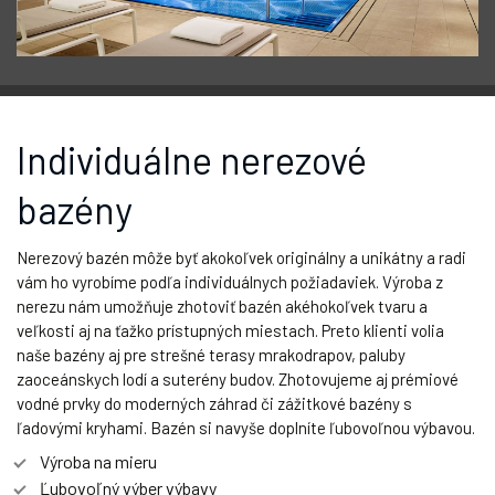
Individuálne nerezové
bazény
Nerezový bazén môže byť akokoľvek originálny a unikátny a radi
vám ho vyrobíme podľa individuálnych požiadaviek. Výroba z
nerezu nám umožňuje zhotoviť bazén akéhokoľvek tvaru a
veľkosti aj na ťažko prístupných miestach. Preto klienti volia
naše bazény aj pre strešné terasy mrakodrapov, paluby
zaoceánskych lodí a suterény budov. Zhotovujeme aj prémiové
vodné prvky do moderných záhrad či zážitkové bazény s
ľadovými kryhami. Bazén si navyše doplníte ľubovoľnou výbavou.
Výroba na mieru
Ľubovoľný výber výbavy