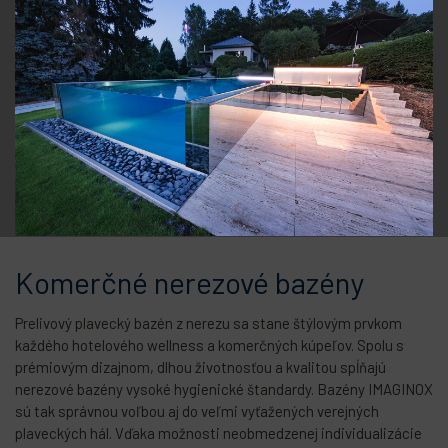
Komerčné nerezové bazény
Prelivový plavecký bazén z nerezu sa stane štýlovým prvkom
každého hotelového wellness a komerčných kúpeľov. Spolu s
prémiovým dizajnom, dlhou životnosťou a kvalitou spĺňajú
nerezové bazény vysoké hygienické štandardy. Bazény IMAGINOX
sú tak správnou voľbou aj do veľmi vyťažených verejných
plaveckých hál. Vďaka možnosti neobmedzenej individualizácie