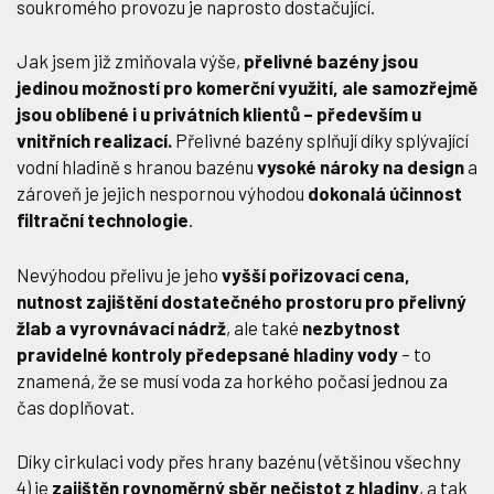
soukromého provozu je naprosto dostačující.
Jak jsem již zmiňovala výše,
přelivné bazény jsou
jedinou možností pro komerční využití, ale samozřejmě
jsou oblíbené i u privátních klientů – především u
vnitřních realizací.
Přelivné bazény splňují díky splývající
vodní hladině s hranou bazénu
vysoké nároky na design
a
zároveň je jejich nespornou výhodou
dokonalá účinnost
filtrační technologie
.
Nevýhodou přelivu je jeho
vyšší pořizovací cena,
nutnost zajištění dostatečného prostoru pro přelivný
žlab a vyrovnávací nádrž
, ale také
nezbytnost
pravidelné kontroly předepsané hladiny vody
– to
znamená, že se musí voda za horkého počasí jednou za
čas doplňovat.
Díky cirkulaci vody přes hrany bazénu (většinou všechny
4) je
zajištěn rovnoměrný sběr nečistot z hladiny
, a tak