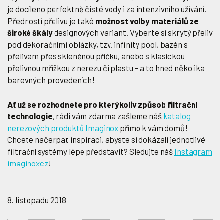
je docíleno perfektně čisté vody i za intenzivního užívání.
Předností přelivu je také
možnost volby materiálů ze
široké škály
designových variant. Vyberte si skrytý přeliv
pod dekoračními oblázky, tzv. infinity pool, bazén s
přelivem přes skleněnou příčku, anebo s klasickou
přelivnou mřížkou z nerezu či plastu – a to hned několika
barevných provedeních!
Ať už se rozhodnete pro kterýkoliv způsob filtrační
technologie
, rádi vám zdarma zašleme náš
katalog
nerezových produktů Imaginox
přímo k vám domů!
Chcete načerpat inspiraci, abyste si dokázali jednotlivé
filtrační systémy lépe představit? Sledujte náš
Instagram
imaginoxcz
!
8. listopadu 2018