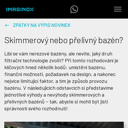
ZPÁTKY NA VÝPIS NOVINEK
Skimmerový nebo přelivný bazén?
Líbí se vám nerezové bazény, ale nevíte, jaký druh
filtrační technologie zvolit? Při tomto rozhodování je
klíčových hned několik bodů: umístění bazénu,
finanční možnosti, požadavek na design, a nakonec
nejvíce limitující faktor, a tím je způsob provozu
bazénu. V následujících odstavcích si představíme
jednotlivé výhody a nevýhody skimmerových a
přelivných bazénů – tak, abyste si mohli být jisti
správností svého rozhodnutí!