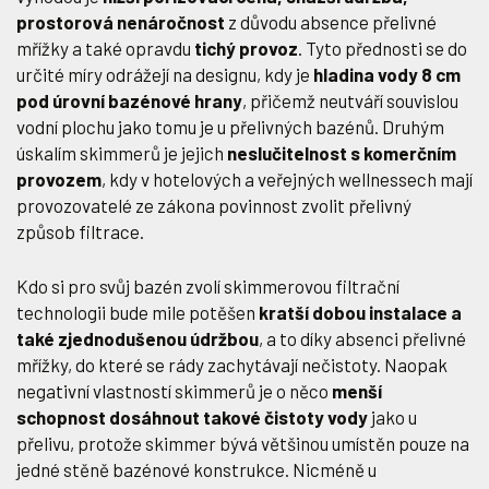
prostorová nenáročnost
z důvodu absence přelivné
mřížky a také opravdu
tichý provoz
. Tyto přednosti se do
určité míry odrážejí na designu, kdy je
hladina vody 8 cm
pod úrovní bazénové hrany
, přičemž neutváří souvislou
vodní plochu jako tomu je u přelivných bazénů. Druhým
úskalím skimmerů je jejich
neslučitelnost s komerčním
provozem
, kdy v hotelových a veřejných wellnessech mají
provozovatelé ze zákona povinnost zvolit přelivný
způsob filtrace.
Kdo si pro svůj bazén zvolí skimmerovou filtrační
technologii bude mile potěšen
kratší dobou instalace a
také zjednodušenou údržbou
, a to díky absenci přelivné
mřížky, do které se rády zachytávají nečistoty. Naopak
negativní vlastností skimmerů je o něco
menší
schopnost dosáhnout takové čistoty vody
jako u
přelivu, protože skimmer bývá většinou umístěn pouze na
jedné stěně bazénové konstrukce. Nicméně u