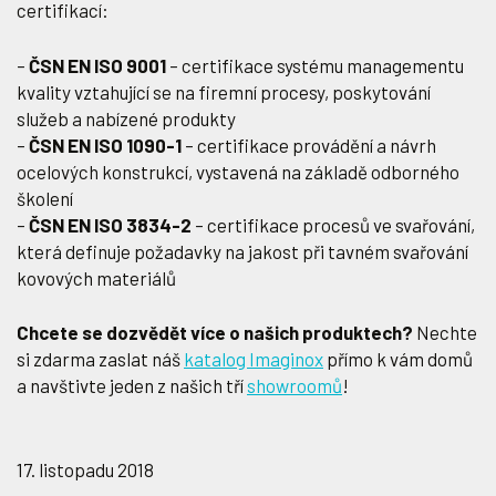
certifikací:
–
ČSN EN ISO 9001
– certifikace systému managementu
kvality vztahující se na firemní procesy, poskytování
služeb a nabízené produkty
–
ČSN EN ISO 1090-1
– certifikace provádění a návrh
ocelových konstrukcí, vystavená na základě odborného
školení
–
ČSN EN ISO 3834-2
– certifikace procesů ve svařování,
která definuje požadavky na jakost při tavném svařování
kovových materiálů
Chcete se dozvědět více o našich produktech?
Nechte
si zdarma zaslat náš
katalog Imaginox
přímo k vám domů
a navštivte jeden z našich tří
showroomů
!
17. listopadu 2018