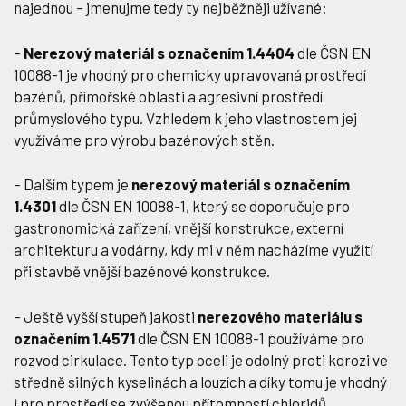
najednou – jmenujme tedy ty nejběžněji užívané:
–
Nerezový materiál s označením 1.4404
dle ČSN EN
10088-1 je vhodný pro chemicky upravovaná prostředí
bazénů, přímořské oblasti a agresivní prostředí
průmyslového typu. Vzhledem k jeho vlastnostem jej
využíváme pro výrobu bazénových stěn.
– Dalším typem je
nerezový materiál s označením
1.4301
dle ČSN EN 10088-1, který se doporučuje pro
gastronomická zařízení, vnější konstrukce, externí
architekturu a vodárny, kdy mi v něm nacházíme využití
při stavbě vnější bazénové konstrukce.
– Ještě vyšší stupeň jakosti
nerezového materiálu s
označením 1.4571
dle ČSN EN 10088-1 používáme pro
rozvod cirkulace. Tento typ oceli je odolný proti korozi ve
středně silných kyselinách a louzích a díky tomu je vhodný
i pro prostředí se zvýšenou přítomností chloridů,