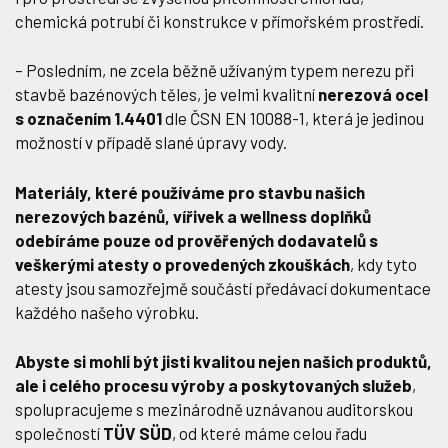
chemická potrubí či konstrukce v přímořském prostředí.
– Posledním, ne zcela běžně užívaným typem nerezu při
stavbě bazénových těles, je velmi kvalitní
nerezová ocel
s označením 1.4401
dle ČSN EN 10088-1, která je jedinou
možností v případě slané úpravy vody.
Materiály, které používáme pro stavbu našich
nerezových bazénů, vířivek a wellness doplňků
odebíráme pouze od prověřených dodavatelů s
veškerými atesty o provedených zkouškách
, kdy tyto
atesty jsou samozřejmě součástí předávací dokumentace
každého našeho výrobku.
Abyste si mohli být jisti kvalitou nejen našich produktů,
ale i celého procesu výroby a poskytovaných služeb
,
spolupracujeme s mezinárodně uznávanou auditorskou
společností
TÜV SÜD
, od které máme celou řadu