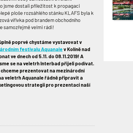
to jsme dostali příležitost k propagaci
olepé ploše rozsáhlého stánku KLAFS byla k
ezová vířivka pod brandem obchodního
me samozřejmě velmi rádi!
c úplně poprvé chystáme vystavovat v
árodním festivalu Aquanale
v Kolíně nad
nat ve dnech od 5.11. do 08.11.2019! A
sme se na veletrh Interbad přijeli podívat.
e chceme prezentovat na mezinárodní
na veletrh Aquanale řádně připravit a
etingovou strategii pro prezentaci naší