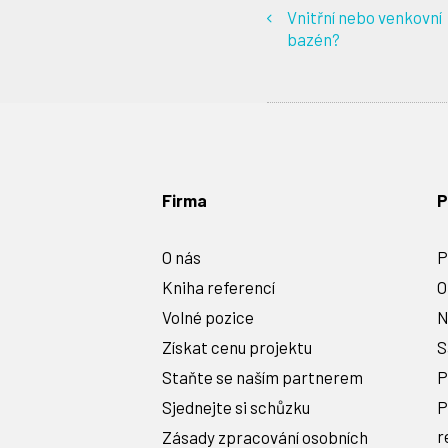
Vnitřní nebo venkovní
bazén?
Firma
P
O nás
P
Kniha referencí
O
Volné pozice
N
Získat cenu projektu
S
Staňte se naším partnerem
P
Sjednejte si schůzku
P
r
Zásady zpracování osobních