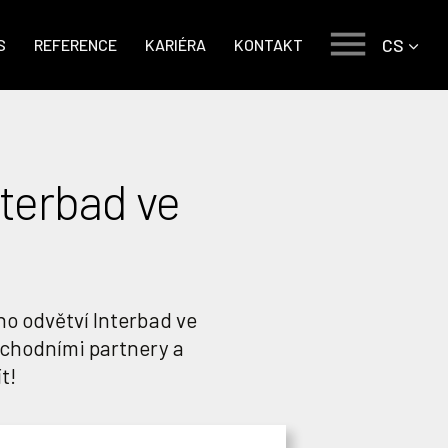
CS
S
REFERENCE
KARIÉRA
KONTAKT
nterbad ve
ho odvětví Interbad ve
bchodními partnery a
t!