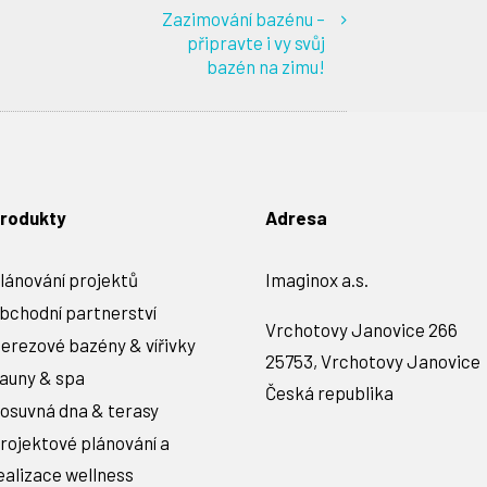
Zazimování bazénu –
připravte i vy svůj
bazén na zimu!
rodukty
Adresa
lánování projektů
Imaginox a.s.
bchodní partnerství
Vrchotovy Janovice 266
erezové bazény & vířivky
25753, Vrchotovy Janovice
auny & spa
Česká republika
osuvná dna & terasy
rojektové plánování a
ealizace wellness