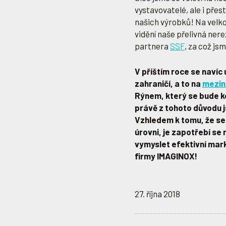
vystavovatelé, ale i přes
našich výrobků! Na velk
vidění naše přelivná ner
partnera
SSF
, za což js
V příštím roce se naví
zahraničí, a to na
mezin
Rýnem, který se bude ko
právě z tohoto důvodu j
Vzhledem k tomu, že s
úrovni, je zapotřebí se 
vymyslet efektivní mark
firmy IMAGINOX!
27. října 2018