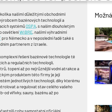
Možná 
ěkolika našimi důležitými obchodními
d výrobcem bazénových technologií a
acích systémů
OSPA
, s naším dlouholetým
 osvětlení
WIBRE
, našimi výhradními
F
pro Německo a v neposlední řadě také s
ním partnerem z Izraele.
komplexní řešení bazénové technologie té
cích a regulačních technologií,
ltrů, topení až po nejrůznější vodní atrakce a
ckým produktem této firmy je její
stém jednotlivých technologií, díky kterému
trolovat a regulovat stav celého vašeho
b-od vířivky, sauny, bazénu až po
častnili coby samostatní oficiální