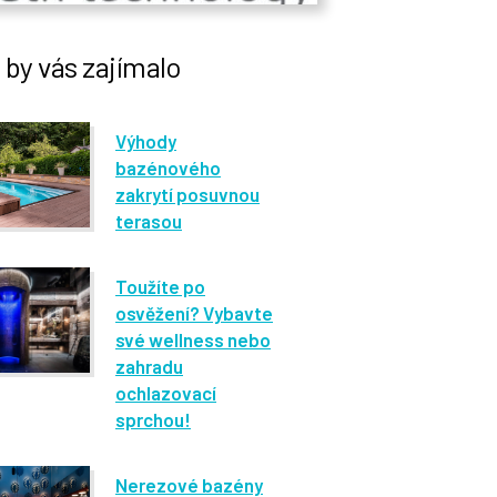
by vás zajímalo
Výhody
bazénového
zakrytí posuvnou
terasou
Toužíte po
osvěžení? Vybavte
své wellness nebo
zahradu
ochlazovací
sprchou!
Nerezové bazény