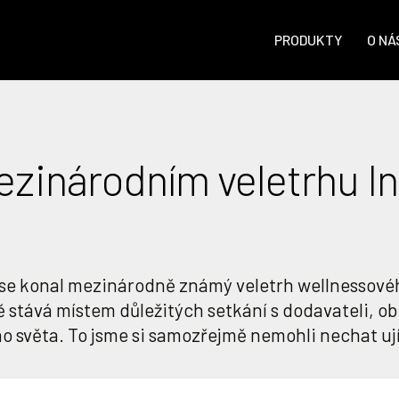
PRODUKTY
O NÁ
ezinárodním veletrhu I
8 se konal mezinárodně známý veletrh wellnessové
ě stává místem důležitých setkání s dodavateli, o
o světa. To jsme si samozřejmě nemohli nechat ují