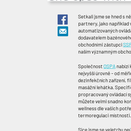
Setkali jsme se hned s n
partnery, jako napříkla
automatizovaných ovlád
dodavatelem bazénového
obchodními zástupci
SS
naším významným obchod
Společnost
OSPA
nabízí 
nejvyšší úrovně – od měři
dezinfekčních zařízení, fi
masážní lehátka. Specifi
propracovaný ovládací sy
můžete velmi snadno kon
wellness dle vašich potře
termoregulaci místnosti.
Sice jsme se veletrhu neú