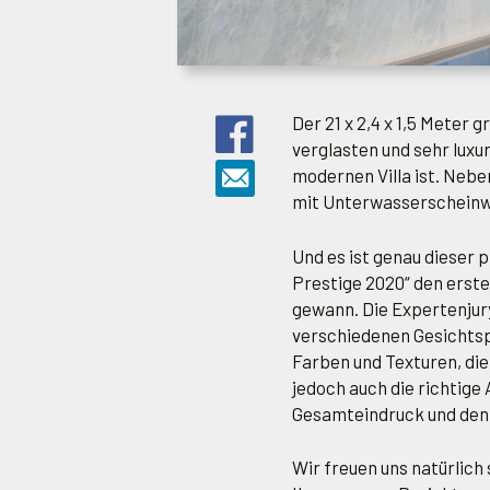
Der 21 x 2,4 x 1,5 Meter 
verglasten und sehr luxur
modernen Villa ist. Nebe
mit Unterwasserscheinw
Und es ist genau dieser 
Prestige 2020“ den erste
gewann. Die Expertenjury
verschiedenen Gesichtsp
Farben und Texturen, die
jedoch auch die richtige
Gesamteindruck und den
Wir freuen uns natürlich