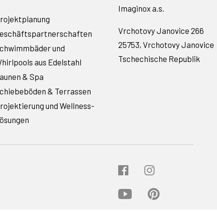
Imaginox a.s.
rojektplanung
Vrchotovy Janovice 266
eschäftspartnerschaften
25753, Vrchotovy Janovice
chwimmbäder und
Tschechische Republik
hirlpools aus Edelstahl
aunen & Spa
chiebeböden & Terrassen
rojektierung und Wellness-
ösungen