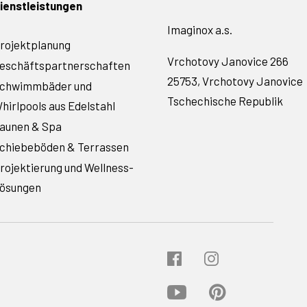
ienstleistungen
Imaginox a.s.
rojektplanung
Vrchotovy Janovice 266
eschäftspartnerschaften
25753, Vrchotovy Janovice
chwimmbäder und
Tschechische Republik
hirlpools aus Edelstahl
aunen & Spa
chiebeböden & Terrassen
rojektierung und Wellness-
ösungen