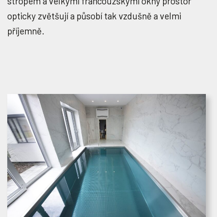
stropem a velkými francouzskými okny prostor
opticky zvětšují a působí tak vzdušně a velmi
příjemně.