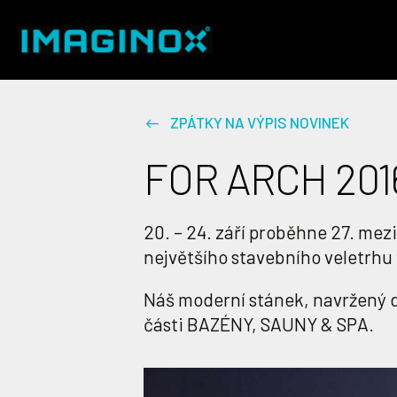
ZPÁTKY NA VÝPIS NOVINEK
FOR ARCH 201
20. – 24. září proběhne 27. mez
největšího stavebního veletrhu 
Náš moderní stánek, navržený d
části BAZÉNY, SAUNY & SPA.