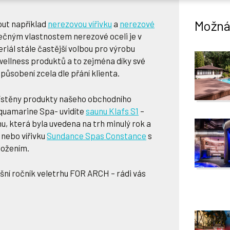
Možná 
out například
nerezovou vířivku
a
nerezové
nečným vlastnostem nerezové oceli je v
riál stále častější volbou pro výrobu
wellness produktů a to zejména díky své
působení zcela dle přání klienta.
ístěny produkty našeho obchodního
quamarine Spa- uvidíte
saunu Klafs S1
–
u, která byla uvedena na trh minulý rok a
 nebo vířivku
Sundance Spas Constance
s
ložením.
ošní ročník veletrhu FOR ARCH – rádi vás