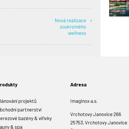
Nová realizace
soukromého
wellness
rodukty
Adresa
lánování projektů
Imaginox a.s.
bchodní partnerství
Vrchotovy Janovice 266
erezové bazény & vířivky
25753, Vrchotovy Janovice
auny & spa