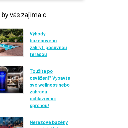
by vás zajímalo
Výhody
bazénového
zakrytí posuvnou
terasou
Toužíte po
osvěžení? Vybavte
své wellness nebo
zahradu
ochlazovací
sprchou!
Nerezové bazény