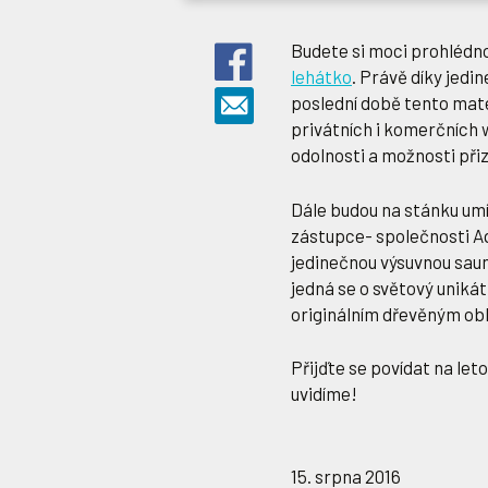
Budete si moci prohlédn
lehátko
. Právě díky jedi
poslední době tento mate
privátních i komerčních 
odolnosti a možnosti přiz
Dále budou na stánku um
zástupce- společnosti A
jedinečnou výsuvnou saun
jedná se o světový unikát
originálním dřevěným ob
Přijďte se povídat na let
uvidíme!
15. srpna 2016