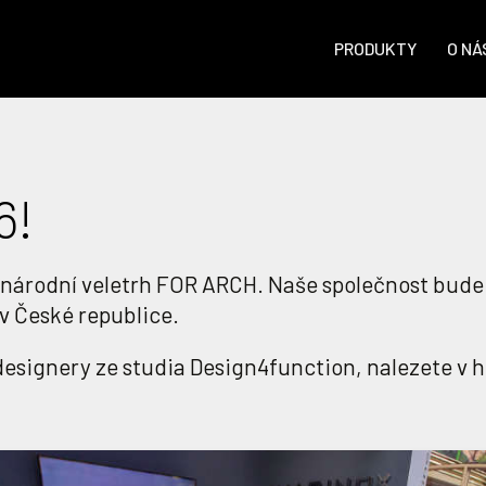
PRODUKTY
O NÁ
6!
inárodní veletrh FOR ARCH. Naše společnost bude 
v České republice.
esignery ze studia Design4function, nalezete v hl