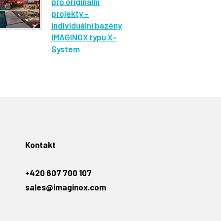
pro originální
projekty –
individuální bazény
IMAGINOX typu X-
System
Kontakt
+420 607 700 107
sales@imaginox.com