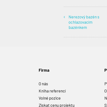
Nerezový bazén s
ochlazovacím
bazénkem
Firma
P
O nás
P
Kniha referencí
O
Volné pozice
N
Získat cenu projektu
S