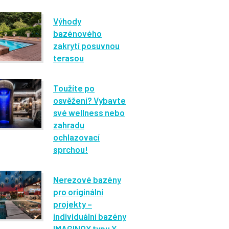
Výhody
bazénového
zakrytí posuvnou
terasou
Toužíte po
osvěžení? Vybavte
své wellness nebo
zahradu
ochlazovací
sprchou!
Nerezové bazény
pro originální
projekty –
individuální bazény
IMAGINOX typu X-