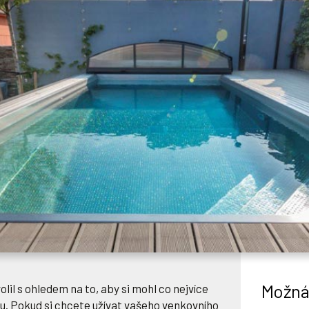
Možná 
olil s ohledem na to, aby si mohl co nejvíce
u. Pokud si chcete užívat vašeho venkovního