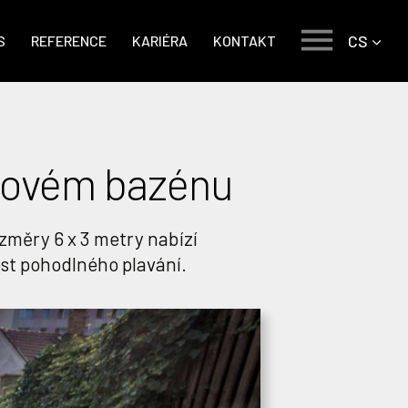
CS
S
REFERENCE
KARIÉRA
KONTAKT
ezovém bazénu
změry 6 x 3 metry nabízí
ost pohodlného plavání.