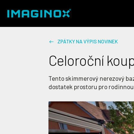
ZPÁTKY NA VÝPIS NOVINEK
Celoroční kou
Tento skimmerový nerezový bazé
dostatek prostoru pro rodinnou