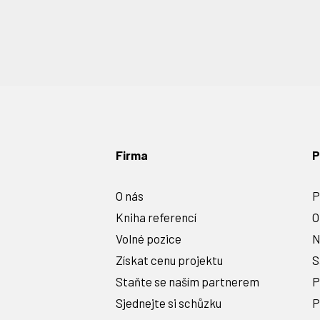
Firma
P
O nás
P
Kniha referencí
O
Volné pozice
N
Získat cenu projektu
S
Staňte se naším partnerem
P
Sjednejte si schůzku
P