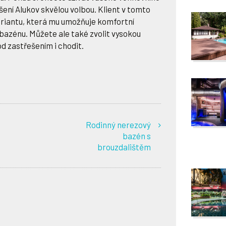
ešení Alukov skvělou volbou. Klient v tomto
variantu, která mu umožňuje komfortní
bazénu. Můžete ale také zvolit vysokou
d zastřešením i chodit.
Rodinný nerezový
bazén s
brouzdalištěm