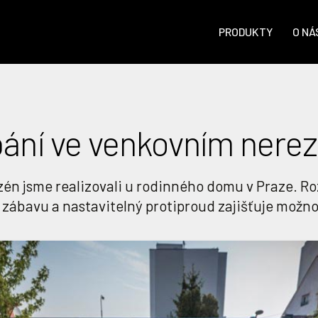
PRODUKTY
O NÁ
pání ve venkovním ner
n jsme realizovali u rodinného domu v Praze. Ro
 zábavu a nastavitelný protiproud zajišťuje možn