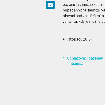
bazénu i v zimě, je zastř
případě vybral nejnižší 
plavání pod zastřešením 
variantu, kdy je možné po
4. listopadu 2016
Ochlazovací bazének
Imaginox