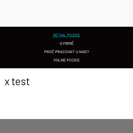
DETAIL POZICE
O FIRMĚ
PROČ PRACOVAT U NÁS?
VOLNÉ POZICE
x test
Proč se stát součástí týmu
O skupině Imaginox
Volné pozice
IMAGINOX?