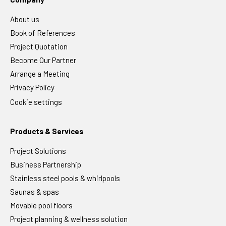
About us
Book of References
Project Quotation
Become Our Partner
Arrange a Meeting
Privacy Policy
A test
Cookie settings
Naše hodnoty
Products & Services
Project Solutions
Individuální přístup ke každému klientovi a projekty
Benefity pro zaměstnance
realizované na míru.
Business Partnership
Dbáme na vysokou kvalitu našich produktů a služeb.
Stainless steel pools & whirlpools
Vánoční bonusy a pravidelné měsíční prémie za výkon
Pěstujeme přátelský tým s rodinnou atmosférou.
Saunas & spas
Příspěvek na stravování.
Investujeme do inovací a do výrobního a kancelářského
Až 25 dní dovolené.
Movable pool floors
zázemí.
Zvýhodněný tarif O2 Family pro celou rodinu
Rozvíjíme se a dáváme prostor našim zaměstnancům.
Project planning & wellness solution
Příspěvky na dětské tábory.