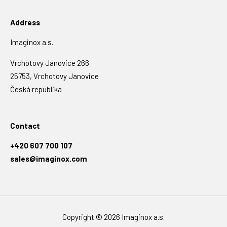
x test
Možnost zaměstnanecké bezúročné půjčky.
Address
Imaginox a.s.
Vrchotovy Janovice 266
25753, Vrchotovy Janovice
Česká republika
Contact
+420 607 700 107
sales@imaginox.com
Copyright © 2026 Imaginox a.s.