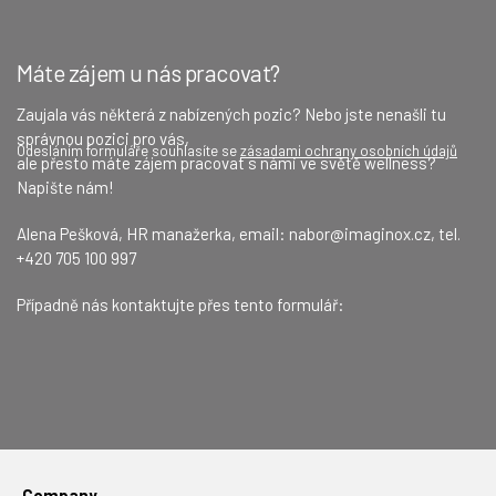
Máte zájem u nás pracovat?
Česká společnost
Zaujala vás některá z nabízených pozic? Nebo jste nenašli tu
správnou pozici pro vás,
Test
Odesláním formuláře souhlasíte se
zásadami ochrany osobních údajů
Přátelský tým
Imaginox je skupinou několika společnostní, a sice výrobce
ale přesto máte zájem pracovat s námi ve světě wellness?
bazénů z nerezové oceli Imaginox Pools, výrobce saun Tao a
Napište nám!
Z malé skupiny kolegů se postupem času vytvořila velká
projekční a realizační firmy Aquamarine Spa. Všechny naše
skupina. Ale i tak se snažíme udržovat osobní vztahy a
firmy mají sídlo na jednom místě ve Vrchotových Janovicích,
Alena Pešková, HR manažerka, email:
nabor@imaginox.cz
, tel.
přátelského ducha. Náš tým také posilujeme
kde společně projektujeme a vyrábíme prémiová wellness.
+420 705 100 997
mimopracovními aktivitami.
Případně nás kontaktujte přes tento formulář:
Test
Company