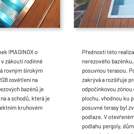
nek IMAGINOX o
Předností této realiza
 v zákoutí rodinné
nerezového bazénku, 
tá rovným širokým
posuvnou terasou. Po
GB osvětlení na
zakrývá a rozšiřuje p
ezových bazénů je
odpočinkovou zónou o
na a schodů, která je
plochu, vhodnou ku př
efektním kruhovém
posuvné terasy byl zv
podlaze. V otevřeném 
podlahu pergoly, dům