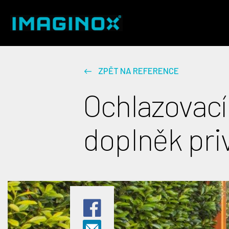
ZPĚT NA REFERENCE
Ochlazovac
doplněk pri