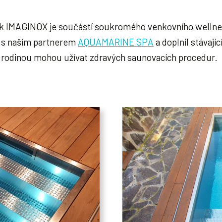
ek IMAGINOX je součástí soukromého venkovního welln
ci s naším partnerem
AQUAMARINE SPA
a doplnil stávají
 s rodinou mohou užívat zdravých saunovacích procedur.