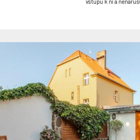
vstupu k ní a nenaruš