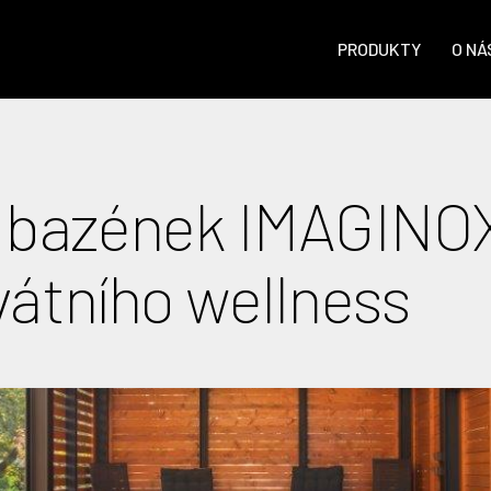
PRODUKTY
O NÁ
í bazének IMAGINOX
vátního wellness