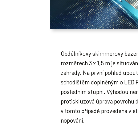
Obdélníkový skimmerový bazé
rozměrech 3 x 1,5 m je situován
zahrady. Na první pohled upou
schodištěm doplněným o LED R
posledním stupni. Výhodou ner
protiskluzová úprava povrchu d
v tomto případě provedena v 
nopování.