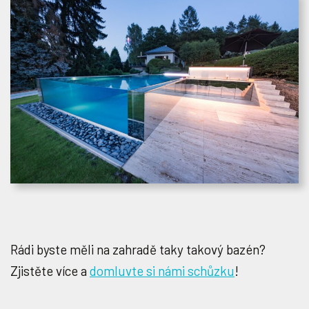
Rádi byste měli na zahradě taky takový bazén?
Zjistěte více a
domluvte si námi schůzku
!