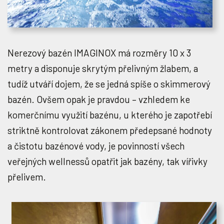
Nerezový bazén IMAGINOX má rozměry 10 x 3
metry a disponuje skrytým přelivným žlabem, a
tudíž utváří dojem, že se jedná spíše o skimmerový
bazén. Ovšem opak je pravdou – vzhledem ke
komerčnímu využití bazénu, u kterého je zapotřebí
striktně kontrolovat zákonem předepsané hodnoty
a čistotu bazénové vody, je povinností všech
veřejných wellnessů opatřit jak bazény, tak vířivky
přelivem.