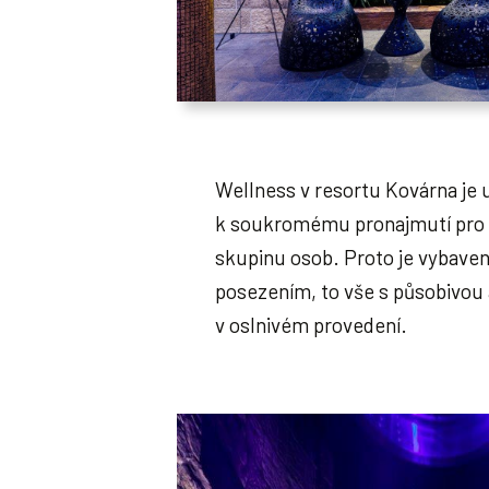
Wellness v resortu Kovárna je
k soukromému pronajmutí pro 
skupinu osob. Proto je vybaveno
posezením, to vše s působivou
v oslnivém provedení.