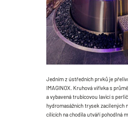
Jedním z ústředních prvků je přeliv
IMAGINOX. Kruhová vířivka s průmě
a vybavená trubicovou lavicí s perl
hydromasážních trysek zacílených n
cílících na chodila utváří pohodlná 