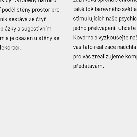
také tok barevného světla
í podél stěny prostor pro
stimulujících naše psychi
ík sestává ze čtyř
jedno překvapení. Chcete z
oblázky a sugestivním
Kovárna a vyzkoušejte naš
m a je osazen u stěny se
vás tato realizace nadchla
dekorací.
pro vás zrealizujeme kom
představám.