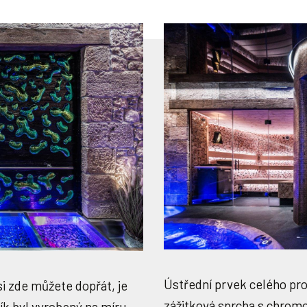
Ústřední prvek celého pr
i zde můžete dopřát, je
zážitková sprcha s chromo
k byl vyrobený na míru