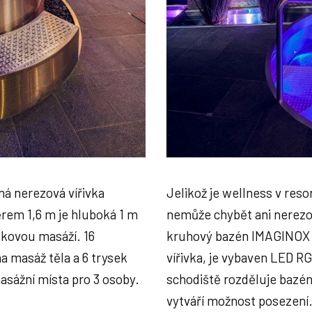
ná nerezová vířivka
Jelikož je wellness v res
rem 1,6 m je hluboká 1 m
nemůže chybět ani nerezo
ičkovou masáží. 16
kruhový bazén IMAGINOX m
a masáž těla a 6 trysek
vířivka, je vybaven LED R
masážní místa pro 3 osoby.
schodiště rozděluje bazén
vytváří možnost posezení