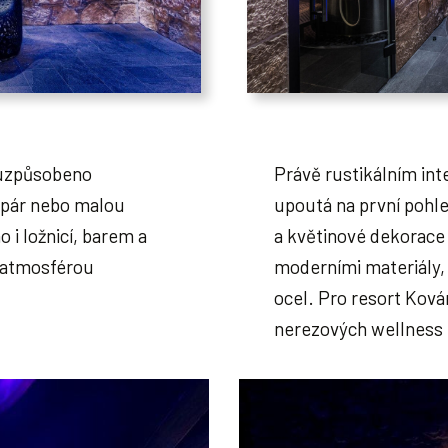
 uzpůsobeno
Právě rustikálním in
pár nebo malou
upoutá na první pohl
 i ložnicí, barem a
a květinové dekorace
 atmosférou
moderními materiály, 
ocel. Pro resort Ková
nerezových wellness