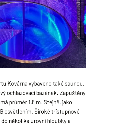
ortu Kovárna vybaveno také saunou,
vý ochlazovací bazének. Zapuštěný
á průměr 1,6 m. Stejně, jako
GB osvětlením. Široké třístupňové
 do několika úrovní hloubky a
.