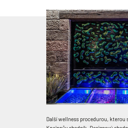
Další wellness procedurou, kterou s
Kneippův chodník. Designový chodní