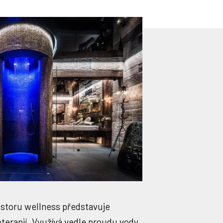
ostoru wellness představuje
terapií. Využívá vedle proudu vody