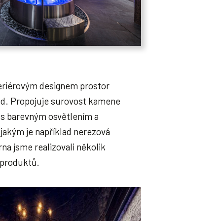
teriérovým designem prostor
ed. Propojuje surovost kamene
 s barevným osvětlením a
jakým je například nerezová
rna jsme realizovali několik
 produktů.