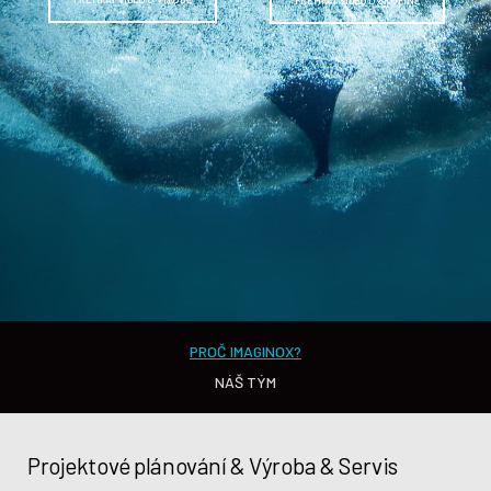
PŘEHRÁT VIDEO O SKUPINĚ
PROČ IMAGINOX?
NÁŠ TÝM
Vedení společnosti
Projektové plánování & Výroba & Servis