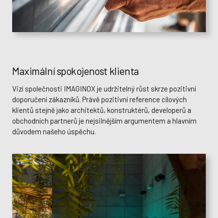
Tel.:
+420 774 620 838
Tel.:
+420 607 055 723
Oddělení mezinárodního prodeje
Maximální spokojenost klienta
Vizí společnosti IMAGINOX je udržitelný růst skrze pozitivní
doporučení zákazníků. Právě pozitivní reference cílových
klientů stejně jako architektů, konstruktérů, developerů a
obchodních partnerů je nejsilnějším argumentem a hlavním
důvodem našeho úspěchu.