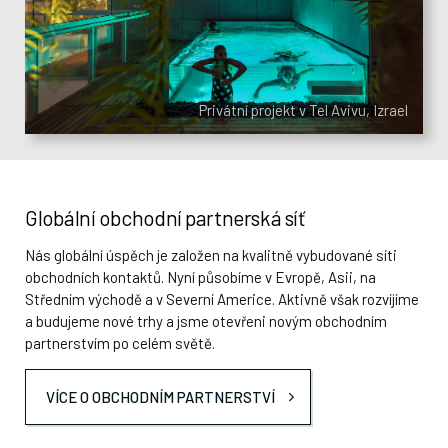
Mgr. Vladimir Duženkov
Ing. Marek Fischer, MIM
Obchodní manažer pro rusky
Obchodní manažer pro německy
mluvící trhy
mluvící trhy
Privátní projekt v Tel Avivu, Izrael
E-mail:
E-mail:
duzenkov@imaginox.cz
fischer@imaginox.cz
Tel.:
+420 721 056 823
Tel.:
+420 602 677 426
Globální obchodní partnerská síť
Nás globální úspěch je založen na kvalitně vybudované síti
obchodních kontaktů. Nyní působíme v Evropě, Asii, na
Středním východě a v Severní Americe. Aktivně však rozvíjíme
a budujeme nové trhy a jsme otevřeni novým obchodním
partnerstvím po celém světě.
VÍCE O OBCHODNÍM PARTNERSTVÍ