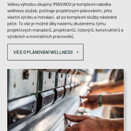
Velkou výhodou skupiny IMAGINOX je komplexní nabídka
wellness služeb, počínaje projektovým plánováním, přes
vlastní výrobu a instalaci, až po komplexní služby následné
péče. To vše je možné díky našemu zkušenému týmu
projektových manažerů, projektantů, inženýrů, konstruktérů a
výrobních a montážních pracovníků.
VÍCE O PLÁNOVÁNÍ WELLNESS
Jiří Kachlík
Michal Chotaš
CEO
CTO
E-mail:
E-mail:
kachlik@imaginox.cz
chotas@imaginox.cz