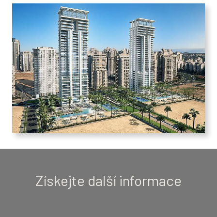
Mgr. Irena Dražanová
Obchodní manažerka pro anglicky
a francouzsky hovořící trhy
E-mail:
drazanova@imaginox.com
Tel.:
+420 720 978 652
Získejte další informace