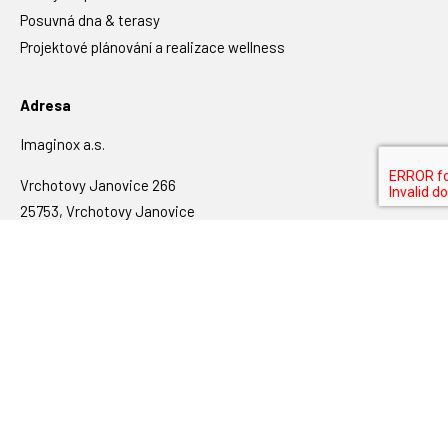
Posuvná dna & terasy
Projektové plánování a realizace wellness
Adresa
Imaginox a.s.
Vrchotovy Janovice 266
25753, Vrchotovy Janovice
Česká republika
Kontakt
+420 607 700 107
sales@imaginox.com